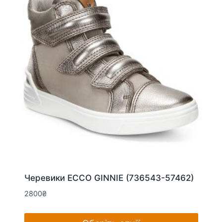
вибрати
на
сторінці
товару
Черевики ECCO GINNIE (736543-57462)
2800
₴