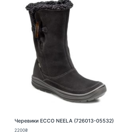
Параметри
можна
вибрати
на
сторінці
товару
Черевики ECCO NEELA (726013-05532)
2200
₴