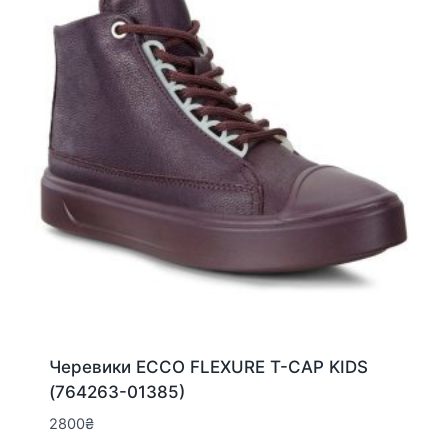
вибрати
на
сторінці
товару
Черевики ECCO FLEXURE T-CAP KIDS
(764263-01385)
2800
₴