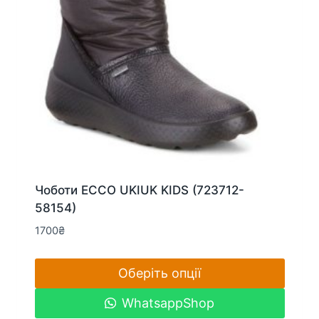
Чоботи ECCO UKIUK KIDS (723712-
58154)
1700
₴
Оберіть опції
Цей
WhatsappShop
товар