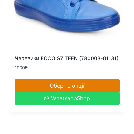
Черевики ECCO S7 TEEN (780003-01131)
1900
₴
Оберіть опції
Цей
WhatsappShop
товар
має
кілька
варіантів.