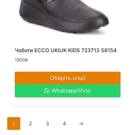
Чоботи ECCO UKIUK KIDS 723713 58154
1900
₴
Оберіть опції
Цей
WhatsappShop
товар
має
кілька
варіантів.
1
2
3
4
→
Параметри