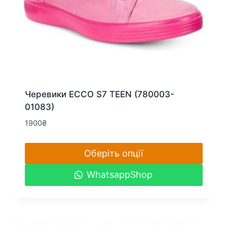
Черевики ECCO S7 TEEN (780003-
01083)
1900
₴
Оберіть опції
Цей
WhatsappShop
товар
має
кілька
варіантів.