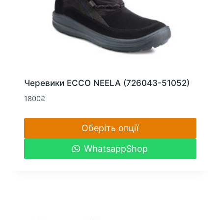
Черевики ECCO NEELA (726043-51052)
1800
₴
Оберіть опції
Цей
WhatsappShop
товар
має
кілька
варіантів.
Параметри