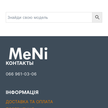
можна
вибрати
на
сторінці
товару
КОНТАКТЫ
066 961-03-06
ІНФОРМАЦІЯ
ДОСТАВКА ТА ОПЛАТА