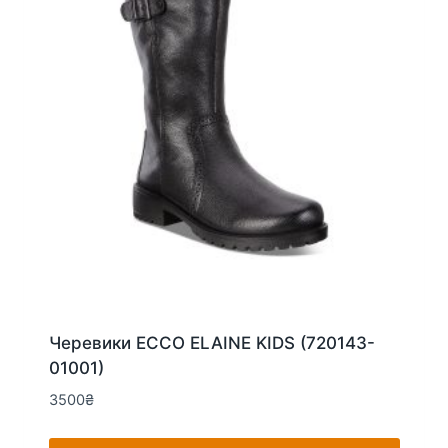
вибрати
на
сторінці
товару
Черевики ECCO ELAINE KIDS (720143-
01001)
3500
₴