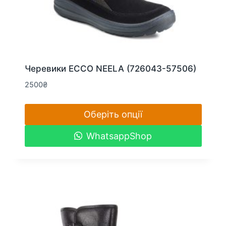
Черевики ECCO NEELA (726043-57506)
2500
₴
Оберіть опції
Цей
WhatsappShop
товар
має
кілька
варіантів.
Параметри
можна