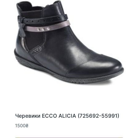
можна
вибрати
на
сторінці
товару
Черевики ECCO ALICIA (725692-55991)
1500
₴