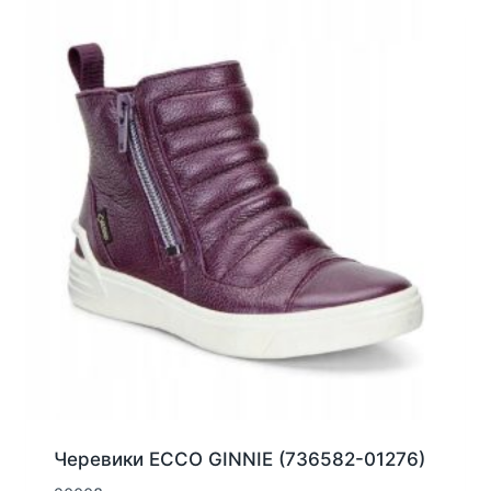
Параметри
можна
вибрати
на
сторінці
товару
Черевики ECCO GINNIE (736582-01276)