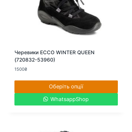
Черевики ECCO WINTER QUEEN
(720832-53960)
1500
₴
Оберіть опції
Цей
WhatsappShop
товар
має
кілька
варіантів.