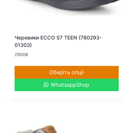
Черевики ECCO S7 TEEN (780293-
01303)
2900
₴
Оберіть опції
Цей
WhatsappShop
товар
має
кілька
варіантів.
Параметри
можна