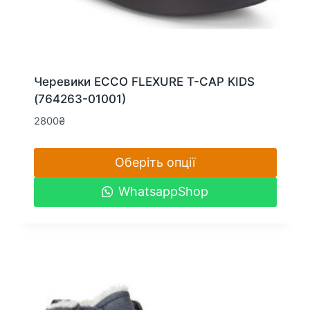
Черевики ECCO FLEXURE T-CAP KIDS
(764263-01001)
2800
₴
Оберіть опції
Цей
WhatsappShop
товар
має
кілька
варіантів.
Параметри
можна