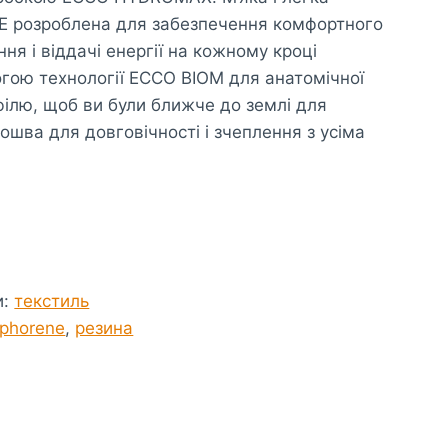
 розроблена для забезпечення комфортного
ня і віддачі енергії на кожному кроці
гою технології ECCO BIOM для анатомічної
філю, щоб ви були ближче до землі для
дошва для довговічності і зчеплення з усіма
и
:
текстиль
phorene
,
резина