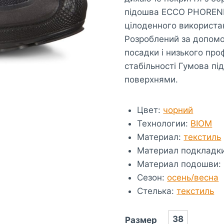
підошва ECCO PHORENE
цілоденного використан
Розроблений за допомо
посадки і низького про
стабільності Гумова пі
поверхнями.
Цвет
:
чорний
Технологии
:
BIOM
Материал
:
текстиль
Материал подкладк
Материал подошви
:
Сезон
:
осень/весна
Стелька
:
текстиль
38
Размер