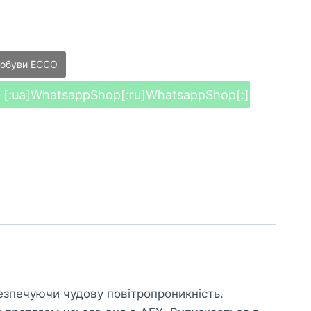
 обуви ECCO
[:ua]WhatsappShop[:ru]WhatsappShop[:]
безпечуючи чудову повітропроникність.