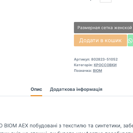
Размерная сетка женской
Кросівки
Додати в кошик
ECCO
BIOM
Артикул:
802823-51052
AEX
Категорія:
КРОССОВКИ
(802823-
Позначка:
BIOM
51052)
кількість
Опис
Додаткова інформація
CCO BIOM AEX побудовані з текстилю та синтетики, за