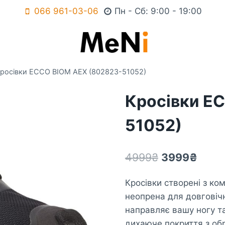
066 961-03-06
Пн - Сб: 9:00 - 19:00
росівки ECCO BIOM AEX (802823-51052)
Кросівки E
51052)
Оригінальн
Пото
4999
₴
3999
₴
ціна:
ціна:
Кросівки створені з ком
4999₴.
3999
неопрена для довговічн
направляє вашу ногу та
дихаюче покриття з об