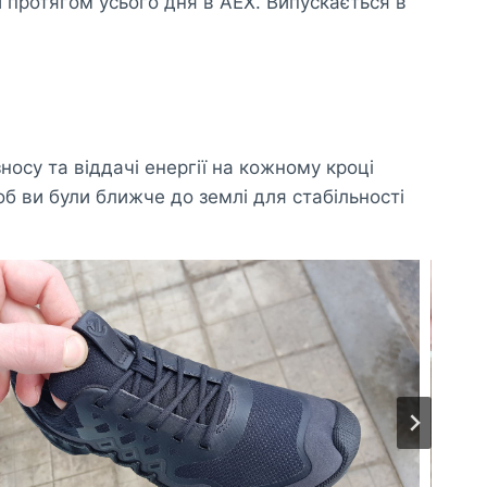
и протягом усього дня в AEX. Випускається в
су та віддачі енергії на кожному кроці
б ви були ближче до землі для стабільності