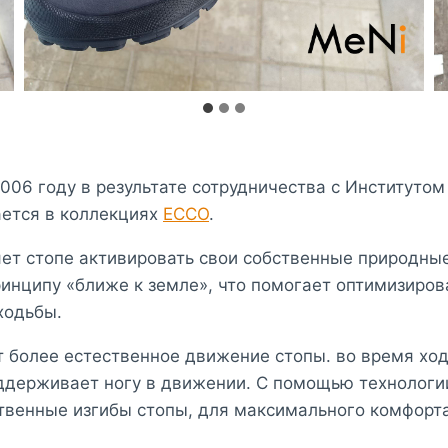
006 году в результате сотрудничества с Институтом
вается в коллекциях
ЕССО
.
ет стопе активировать свои собственные природные
ринципу «ближе к земле», что помогает оптимизиров
ходьбы.
 более естественное движение стопы. во время ход
оддерживает ногу в движении. С помощью технологи
венные изгибы стопы, для максимального комфорта 