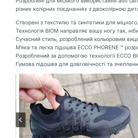
Розроблені для міського використання або сві
різних колірних поєднаннях з двоколірною дета
Створені з текстилю та синтетики для міцного,
Технологія BIOM направляє вашу ногу так, ніб
Сучасний стиль, розроблений кольоровим виц
М’яка та легка підошва ECCO PHORENE ™ розро
Розроблений за допомогою технології ECCO BIO
Гумова підошва для довговічності та зчеплен