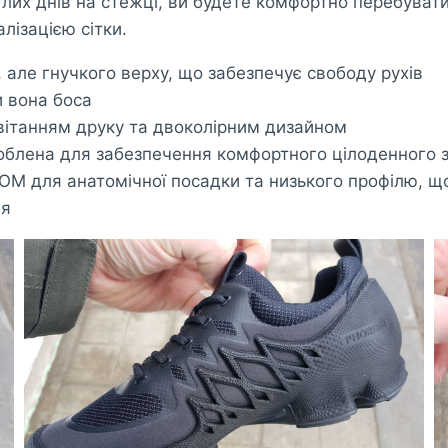
тлих днів на стежці, ви будете комфортно перебуват
лізацією сітки.
 але гнучкого верху, що забезпечує свободу рухів
и вона боса
вітанням друку та двоколірним дизайном
блена для забезпечення комфортного цілоденного зно
M для анатомічної посадки та низького профілю, що
ня