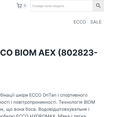
0
ECCO
SALE
CCO BIOM AEX (802823-
а
чна
бінації шкіри ECCO DriTan і спортивного
₴.
ості і повітропроникності. Технологія BIOM
к, що вона боса. Водовідштовхувальне і
робкою ECCO HYDROMAX. М’яка і легка