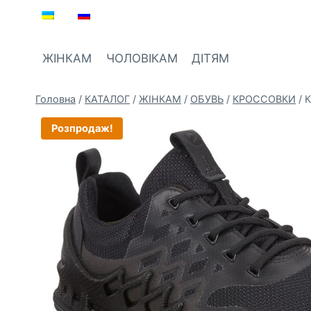
Перейти
до
вмісту
ЖІНКАМ
ЧОЛОВІКАМ
ДІТЯМ
Головна
/
КАТАЛОГ
/
ЖIНКАМ
/
ОБУВЬ
/
КРОССОВКИ
/
К
Розпродаж!