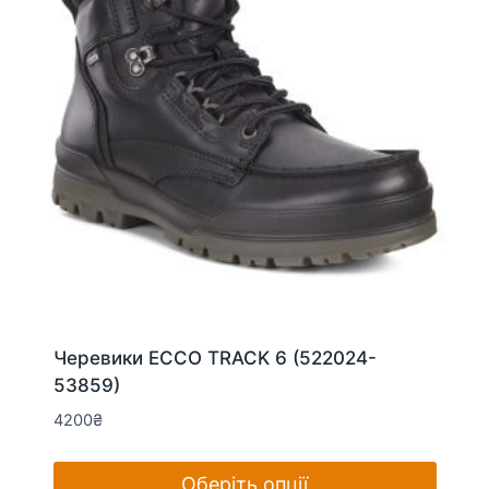
на
сторінці
товару
Черевики ECCO TRACK 6 (522024-
53859)
4200
₴
Оберіть опції