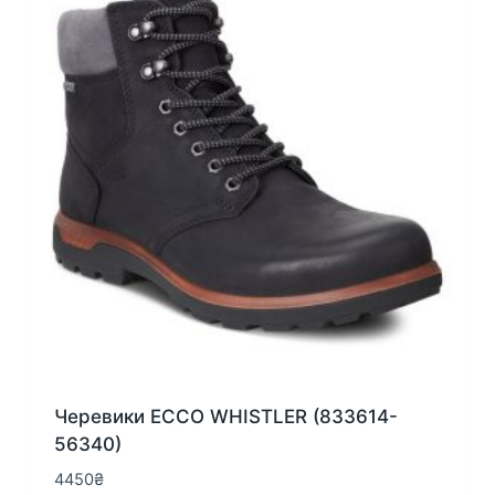
можна
вибрати
на
сторінці
товару
Черевики ECCO WHISTLER (833614-
56340)
4450
₴