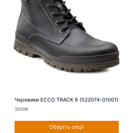
на
сторінці
товару
Черевики ECCO TRACK 6 (522074-01001)
3500
₴
Оберіть опції