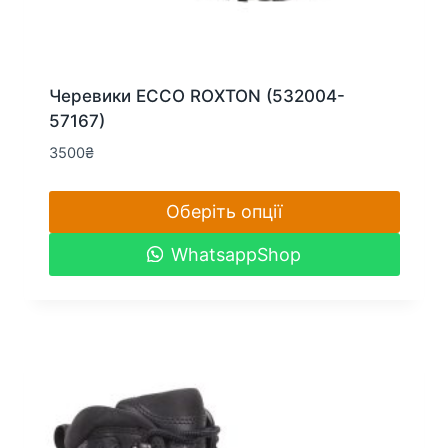
Черевики ECCO ROXTON (532004-
57167)
3500
₴
Оберіть опції
Цей
WhatsappShop
товар
має
кілька
варіантів.
Параметри
можна
вибрати