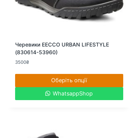
Черевики EECCO URBAN LIFESTYLE
(830614-53960)
3500
₴
Оберіть опції
Цей
WhatsappShop
товар
має
кілька
варіантів.
Параметри