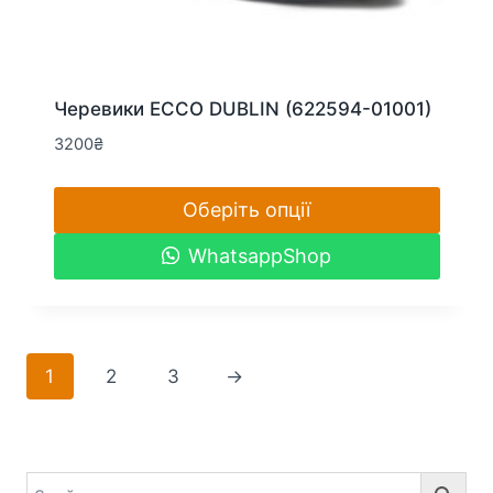
Черевики ECCO DUBLIN (622594-01001)
3200
₴
Оберіть опції
Цей
WhatsappShop
товар
має
кілька
варіантів.
1
2
3
→
Параметри
можна
вибрати
на