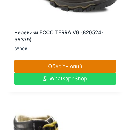
Черевики ECCO TERRA VG (820524-
55379)
3500
₴
Оберіть опції
Цей
WhatsappShop
товар
має
кілька
варіантів.
Параметри
можна