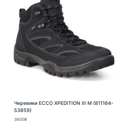
вибрати
на
сторінці
товару
Черевики ECCO XPEDITION III M (811164-
53859)
3600
₴