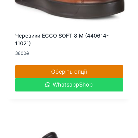
Черевики ECCO SOFT 8 M (440614-
11021)
3800
₴
Оберіть опції
Цей
WhatsappShop
товар
має
кілька
варіантів.
Параметри
можна