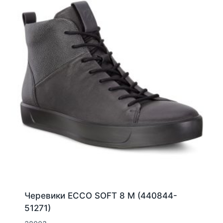
можна
вибрати
на
сторінці
товару
Черевики ECCO SOFT 8 M (440844-
51271)