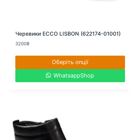
Черевики ECCO LISBON (622174-01001)
3200
₴
Оберіть опції
Цей
WhatsappShop
товар
має
кілька
варіантів.
Параметри
можна
вибрати