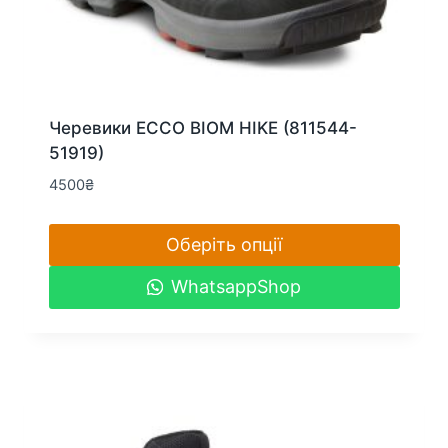
Черевики ECCO BIOM HIKE (811544-
51919)
4500
₴
Оберіть опції
Цей
WhatsappShop
товар
має
кілька
варіантів.
Параметри
можна