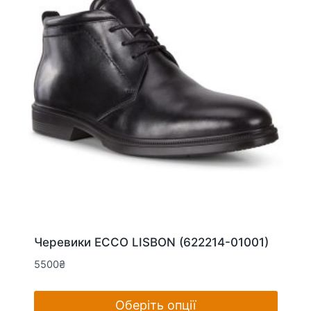
вибрати
на
сторінці
товару
Черевики ECCO LISBON (622214-01001)
5500
₴
Оберіть опції