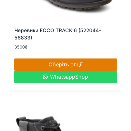
Черевики ECCO TRACK 6 (522044-
56833)
3500
₴
Оберіть опції
Цей
WhatsappShop
товар
має
кілька
варіантів.
Параметри
можна
вибрати