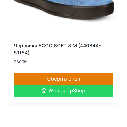
Черевики ECCO SOFT 8 M (440844-
51184)
3800
₴
Оберіть опції
Цей
WhatsappShop
товар
має
кілька
варіантів.
Параметри