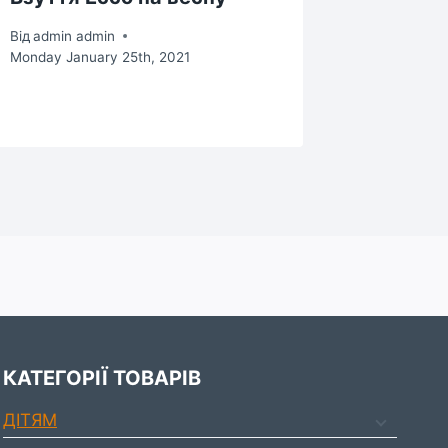
ECCO 
Від
admin admin
Monday January 25th, 2021
Від
admin 
Monday Ma
КАТЕГОРІЇ ТОВАРІВ
ДIТЯМ