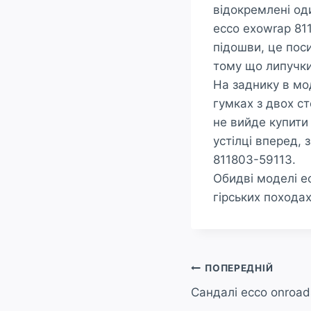
відокремлені од
ecco exowrap 81
підошви, це поси
тому що липучки
На заднику в мо
гумках з двох ст
не вийде купити 
устілці вперед, 
811803-59113.
Обидві моделі e
гірських походах
Навігація
ПОПЕРЕДНІЙ
Сандалі ecco onroad
записів