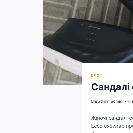
БЛОГ
Сандалі
Від
admin admin
Fr
Жіночі сандалі e
Ecco exowrap пр