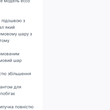
це модель ecco
ю підошвою з
ал який
гумовому шару з
 тому
рямованим
умовий шар
стю збільшення
іантом для
апобігає
липучка повністю