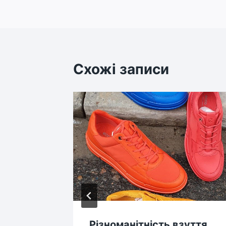
Схожі записи
виків
Різноманітність взуття