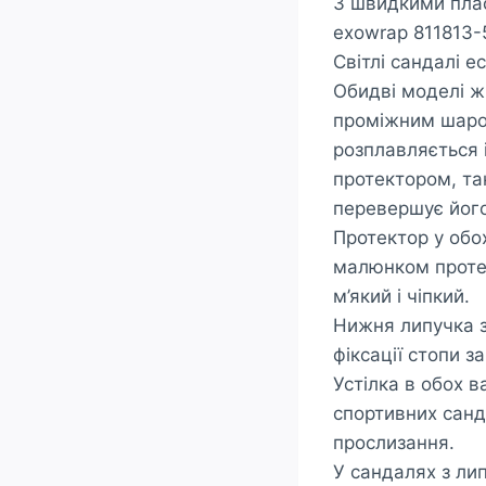
З швидкими плас
exowrap 811813-
Світлі сандалі 
Обидві моделі ж
проміжним шаром
розплавляється 
протектором, так
перевершує його
Протектор у обо
малюнком проте
м’який і чіпкий.
Нижня липучка з
фіксації стопи з
Устілка в обох 
спортивних санда
прослизання.
У сандалях з ли