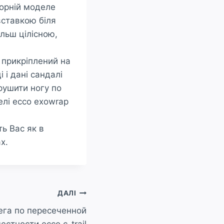
чорній моделе
вставкою біля
ільш цілісною,
 прикріплений на
 і дані сандалі
Зрушити ногу по
елі ecco exowrap
ь Вас як в
х.
ДАЛІ
ега по пересеченной
естности ecco c-trail