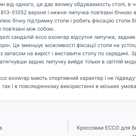
ин від одного, це дає велику обдуваемость стопі, в 
1813-51052 верхня і нижня липучка пов’язані бічною 
лює бічну підтримку стопи і робить фіксацію стопи б
 пов’язані між собою.
делі сандалій ecco exowrap відсутня липучка, задник
орін. Це зменшує можливості фіксації стопи на устілці
з запасом на виріст і виставити стопу по середині. 
затягнувши задню липучку вийде тільки в світлій мод
cco exowrap мають спортивний характер і не підведут
 так і в повсякденному використанні в міських умова
s
Кроссовки ECCO для б
м