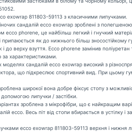
тиковими застібками в білому та чорному кольорі, 
51052.
ecco exowrap 811803-59113 з класичними липучками.
іночих сандалій ecco exowrap зроблені з полегшено
 ecco phorene, це найбільш легкий і гнучкий матері
і припаюється як до нижнього більш зносостійкому 
 і до верху взуття. Ecco phorene замінив поліуретан
 за характеристиками.
х моделях сандалій ecco exowrap високий з різносп
ктора, що підкреслює спортивний вид. При цьому г
роблена широкої вона добре фіксує стопу з можливі
а допомогою липучки / застібки.
варіантах зроблена з мікрофібри, що є найкращим вар
лій ecco. Весь піт від стопи вбирається в устілку і з
пучками ecco exowrap 811803-59113 верхня і нижня 