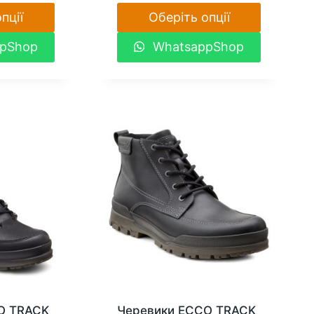
пції
Оберіть опції
Цей
pShop
WhatsappShop
товар
має
кілька
варіантів.
Параметри
можна
вибрати
на
сторінці
товару
O TRACK
Черевики ECCO TRACK