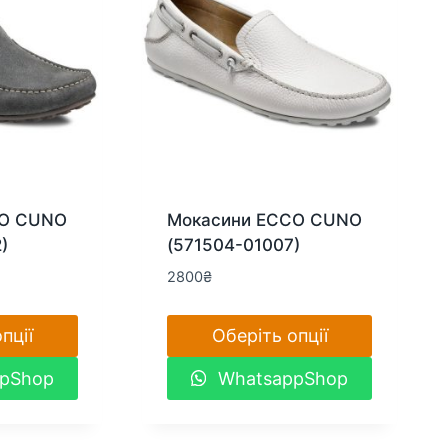
вибрати
на
сторінці
товару
CO CUNO
Мокасини ECCO CUNO
)
(571504-01007)
2800
₴
пції
Оберіть опції
Цей
pShop
WhatsappShop
товар
має