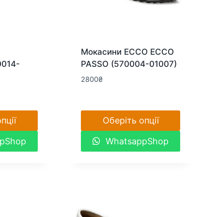
Мокасини ECCO ECCO
0014-
PASSO (570004-01007)
2800
₴
пції
Оберіть опції
Цей
pShop
WhatsappShop
товар
має
кілька
варіантів.
Параметри
можна