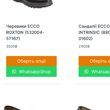
Черевики ECCO
Сандалії ECCO
ROXTON (532004-
INTRINSIC (88
57167)
01602)
3500
₴
2400
₴
Оберіть опції
Оберіть о
Цей
Цей
WhatsappShop
Whatsap
товар
товар
має
має
кілька
кілька
варіантів.
варіантів.
Параметри
Параметри
можна
можна