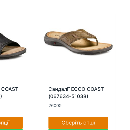
кілька
варіантів.
Параметри
можна
вибрати
на
сторінці
товару
O COAST
Сандалії ECCO COAST
)
(067634-51038)
2600
₴
пції
Оберіть опції