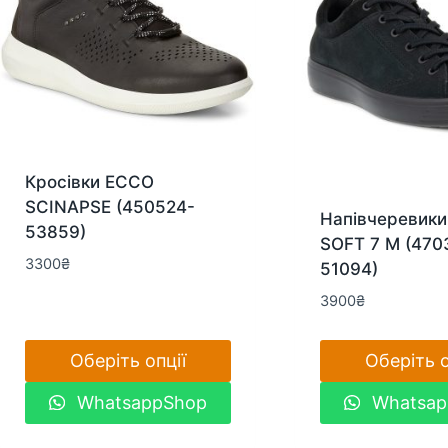
Кросівки ECCO
SCINAPSE (450524-
Напівчеревик
53859)
SOFT 7 M (470
3300
₴
51094)
3900
₴
Оберіть опції
Оберіть о
Цей
Цей
WhatsappShop
Whatsap
товар
товар