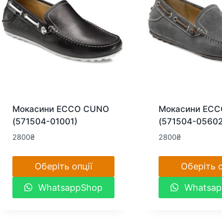
вибрати
вибрати
на
на
сторінці
сторінці
товару
товару
Мокасини ECCO CUNO
Мокасини EC
(571504-01001)
(571504-05602
2800
₴
2800
₴
Оберіть опції
Оберіть о
Цей
Цей
WhatsappShop
Whatsap
товар
товар
має
має