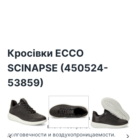
Кросівки ECCO
SCINAPSE (450524-
53859)
3300
₴
Кроссовки созданы из комбинации кожи ECCO
DriTan и спортивного неопрена для
долговечности и воздухопроницаемости.