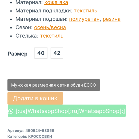
Материал
:
кожа яка
Материал подкладки
:
текстиль
Материал подошви
:
полиуретан
,
резина
Сезон
:
осень/весна
Стелька
:
текстиль
40
42
Размер
Мужская размерная сетка обуви ECCO
Кросівки
Додати в кошик
ECCO
[:ua]WhatsappShop[:ru]WhatsappShop[:]
SCINAPSE
(450524-
53859)
Артикул:
450524-53859
Категорія:
КРОССОВКИ
кількість