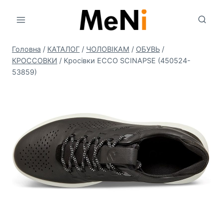
Перейти
до
вмісту
Головна
/
КАТАЛОГ
/
ЧОЛОВIКАМ
/
ОБУВЬ
/
КРОССОВКИ
/
Кросівки ECCO SCINAPSE (450524-
53859)