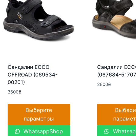
Сандалии ECCO
Сандалии ECC
OFFROAD (069534-
(067684-51707
00201)
2800
₴
3600
₴
Выберите
Выбери
параметры
параме
Этот
Этот
WhatsappShop
Whatsap