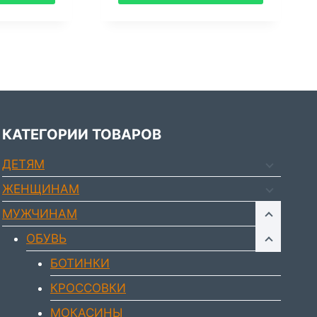
товар
имеет
несколько
вариаций.
Опции
можно
выбрать
КАТЕГОРИИ ТОВАРОВ
на
странице
ДЕТЯМ
товара.
ЖЕНЩИНАМ
МУЖЧИНАМ
ОБУВЬ
БОТИНКИ
КРОССОВКИ
МОКАСИНЫ