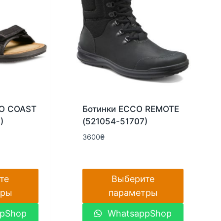
O COAST
Ботинки ECCO REMOTE
)
(521054-51707)
3600
₴
те
Выберите
тры
параметры
Этот
pShop
WhatsappShop