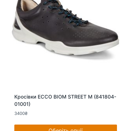
на
сторінці
товару
Кросівки ECCO BIOM STREET M (841804-
01001)
3400
₴
Оберіть опції