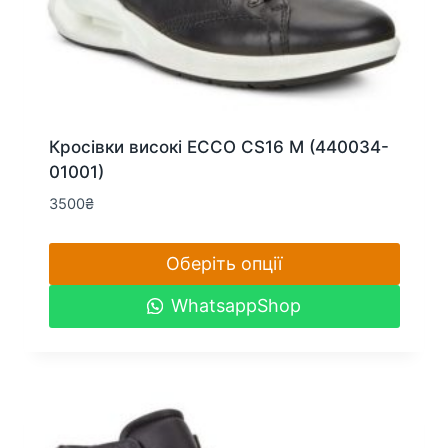
Кросівки високі ECCO CS16 M (440034-
01001)
3500
₴
Оберіть опції
Цей
WhatsappShop
товар
має
кілька
варіантів.
Параметри