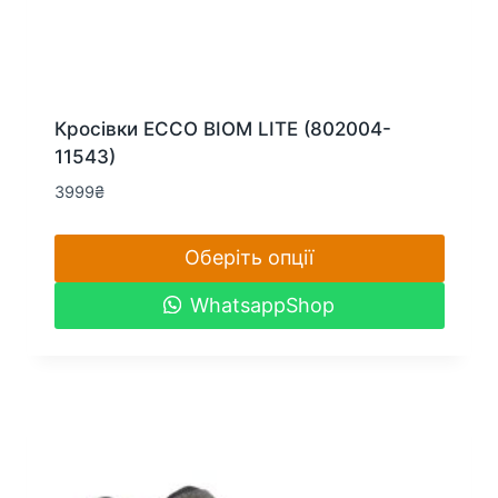
Кросівки ECCO BIOM LITE (802004-
11543)
3999
₴
Оберіть опції
Цей
WhatsappShop
товар
має
кілька
варіантів.
Параметри
можна