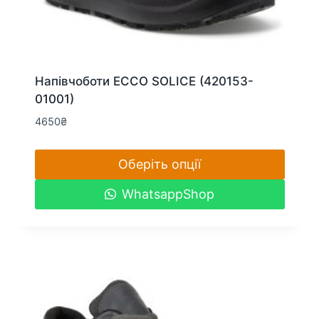
Напівчоботи ECCO SOLICE (420153-
01001)
4650
₴
Оберіть опції
Цей
WhatsappShop
товар
має
кілька
варіантів.
Параметри
можна