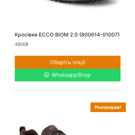
Кросівки ECCO BIOM 2.0 (800614-01007)
4800
₴
Оберіть опції
Цей
WhatsappShop
товар
має
кілька
варіантів.
Розпродаж!
Параметри
можна
вибрати