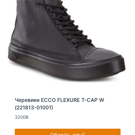
можна
вибрати
на
сторінці
товару
Черевики ECCO FLEXURE T-CAP W
(221813-01001)
3200
₴
Оберіть опції