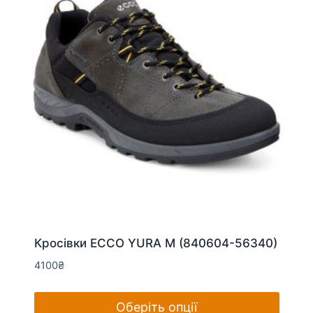
вибрати
на
сторінці
товару
Кросівки ECCO YURA M (840604-56340)
4100
₴
Оберіть опції