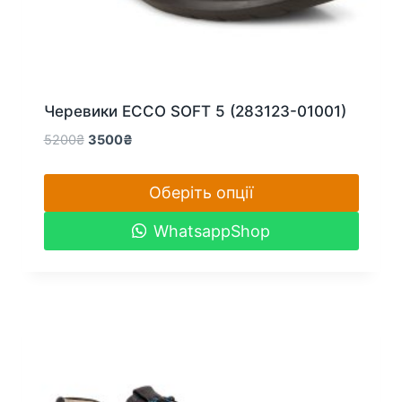
Черевики ECCO SOFT 5 (283123-01001)
Оригінальна
Поточна
5200
₴
3500
₴
ціна:
ціна:
5200₴.
3500₴.
Оберіть опції
Цей
WhatsappShop
товар
має
кілька
варіантів.
Параметри
можна
вибрати