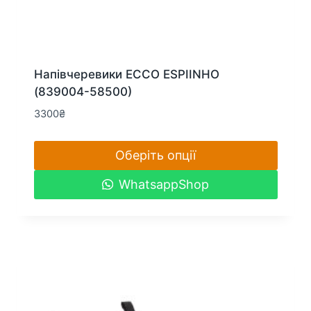
Напівчеревики ECCO ESPIINHO
(839004-58500)
3300
₴
Оберіть опції
Цей
WhatsappShop
товар
має
кілька
варіантів.
Параметри
можна
вибрати