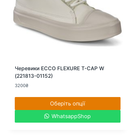
Черевики ECCO FLEXURE T-CAP W
(221813-01152)
3200
₴
Оберіть опції
Цей
WhatsappShop
товар
має