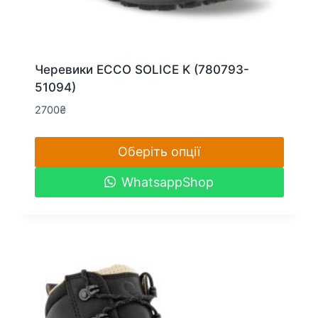
Черевики ECCO SOLICE K (780793-
51094)
2700
₴
Оберіть опції
Цей
WhatsappShop
товар
має
кілька
варіантів.
Параметри
можна
вибрати