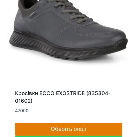
вибрати
на
сторінці
товару
Кросівки ECCO EXOSTRIDE (835304-
01602)
4700
₴
Оберіть опції