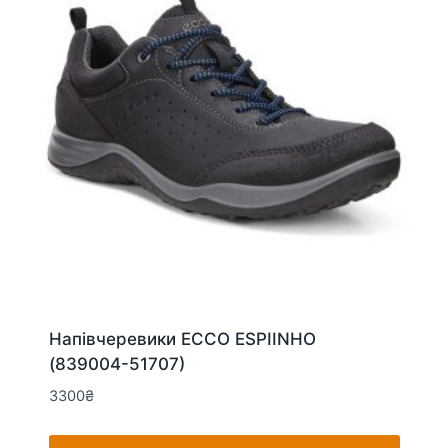
на
сторінці
товару
Напівчеревики ECCO ESPIINHO
(839004-51707)
3300
₴