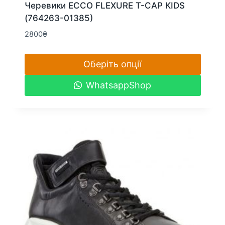
Черевики ECCO FLEXURE T-CAP KIDS
(764263-01385)
2800
₴
Оберіть опції
Цей
WhatsappShop
товар
має
кілька
варіантів.
Параметри
можна
вибрати
на
сторінці
товару