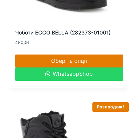
Чоботи ECCO BELLA (282373-01001)
4800
₴
Оберіть опції
Цей
WhatsappShop
товар
має
кілька
варіантів.
Розпродаж!
Параметри
можна
вибрати
на