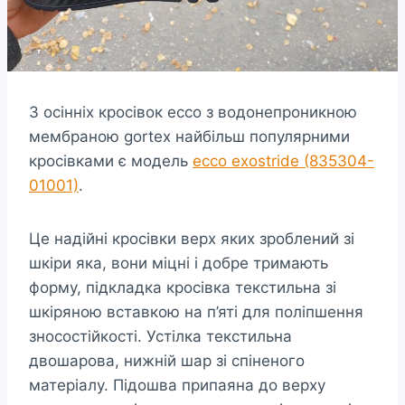
З осінніх кросівок ecco з водонепроникною
мембраною gortex найбільш популярними
кросівками є модель
ecco exostride (835304-
01001)
.
Це надійні кросівки верх яких зроблений зі
шкіри яка, вони міцні і добре тримають
форму, підкладка кросівка текстильна зі
шкіряною вставкою на п’яті для поліпшення
зносостійкості. Устілка текстильна
двошарова, нижній шар зі спіненого
матеріалу. Підошва припаяна до верху