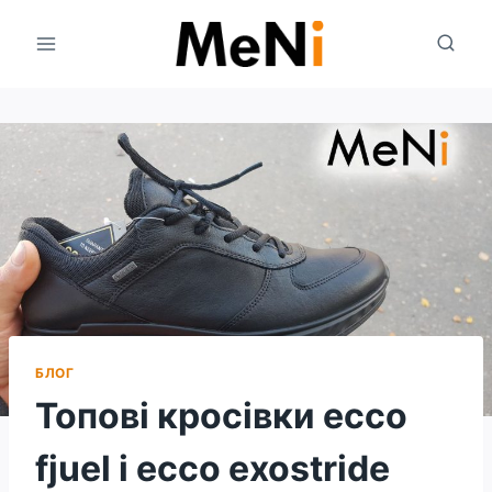
Перейти
до
вмісту
БЛОГ
Топові кросівки ecco
fjuel і ecco exostride