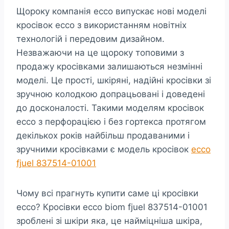
Щороку компанія ecco випускає нові моделі
кросівок ecco з використанням новітніх
технологій і передовим дизайном.
Незважаючи на це щороку топовими з
продажу кросівками залишаються незмінні
моделі. Це прості, шкіряні, надійні кросівки зі
зручною колодкою допрацьовані і доведені
до досконалості. Такими моделям кросівок
ecco з перфорацією і без гортекса протягом
декількох років найбільш продаваними і
зручними кросівками є модель кросівок
ecco
fjuel 837514-01001
Чому всі прагнуть купити саме ці кросівки
ecco? Кросівки ecco biom fjuel 837514-01001
зроблені зі шкіри яка, це найміцніша шкіра,