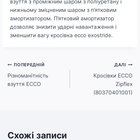
взуття з проміжним шаром з поліуретану і
нижньому зміцненим шаром з п’ятковим
амортизатором. П’ятковий амортизатор
дозволяє знизити ударні навантаження і
зменшити вагу кросівка ecco exostride.
Навігація
ПОПЕРЕДНІЙ
ДАЛІ
Різноманітність
Кросівки ECCO
записів
взуття ECCO
Zipflex
(80370401001)
Схожі записи