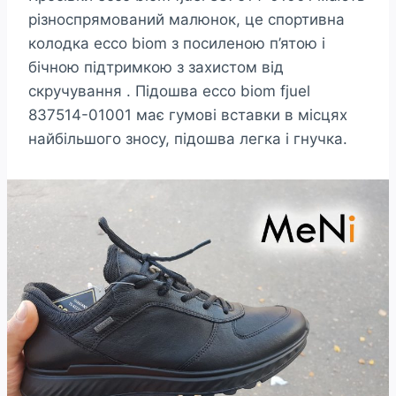
різноспрямований малюнок, це спортивна
колодка ecco biom з посиленою п’ятою і
бічною підтримкою з захистом від
скручування . Підошва ecco biom fjuel
837514-01001 має гумові вставки в місцях
найбільшого зносу, підошва легка і гнучка.