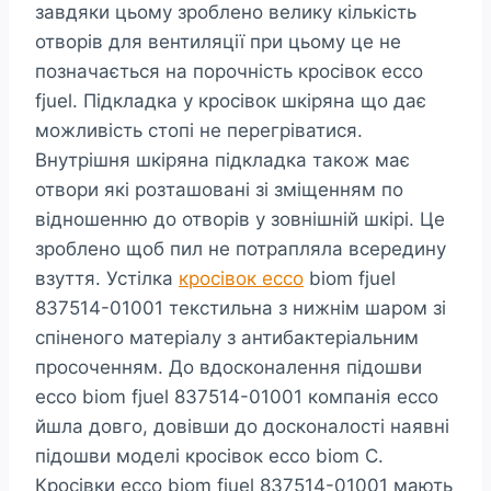
завдяки цьому зроблено велику кількість
отворів для вентиляції при цьому це не
позначається на порочність кросівок ecco
fjuel. Підкладка у кросівок шкіряна що дає
можливість стопі не перегріватися.
Внутрішня шкіряна підкладка також має
отвори які розташовані зі зміщенням по
відношенню до отворів у зовнішній шкірі. Це
зроблено щоб пил не потрапляла всередину
взуття. Устілка
кросівок ecco
biom fjuel
837514-01001 текстильна з нижнім шаром зі
спіненого матеріалу з антибактеріальним
просоченням. До вдосконалення підошви
ecco biom fjuel 837514-01001 компанія ecco
йшла довго, довівши до досконалості наявні
підошви моделі кросівок ecco biom C.
Кросівки ecco biom fjuel 837514-01001 мають