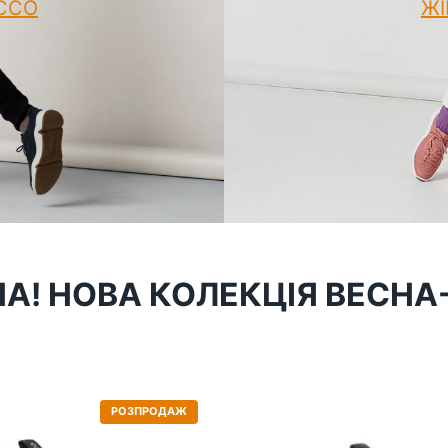
ECCO
ЖІ
А! НОВА КОЛЕКЦІЯ ВЕСНА-
Т
РОЗПРОДАЖ
О
В