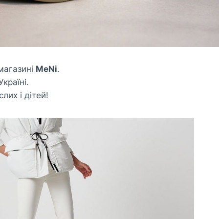
магазині
MeNi
.
країні.
лих і дітей!