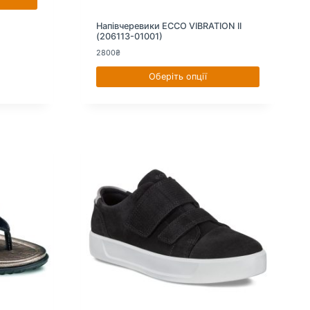
Напівчеревики ECCO VIBRATION II
(206113-01001)
2800
₴
Оберіть опції