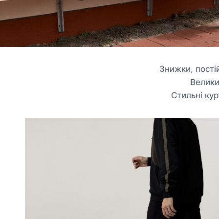
Знижки, пості
Велики
Стильні ку