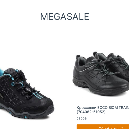
MEGASALE
Кроссовки ECCO BIOM TRAI
(704062-51052)
2800
₴
Оберіть опції