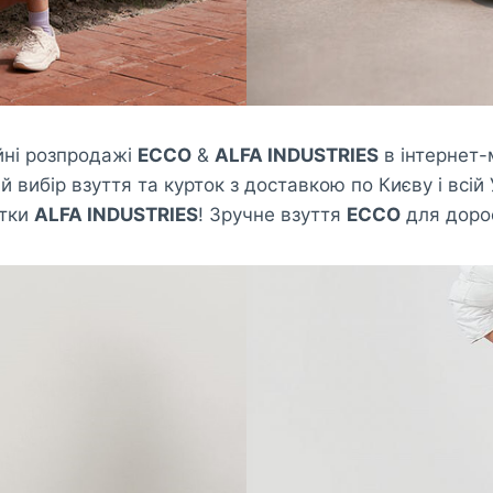
йні розпродажі
ECCO
&
ALFA INDUSTRIES
в інтернет-
й вибір взуття та курток з доставкою по Києву і всій У
ртки
ALFA INDUSTRIES
! Зручне взуття
ECCO
для дорос