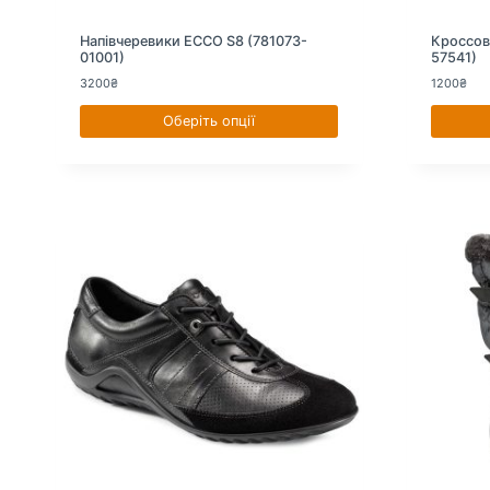
Напівчеревики ECCO S8 (781073-
Кроссов
01001)
57541)
3200
₴
1200
₴
Оберіть опції