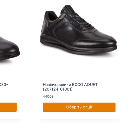
083-
Напівчеревики ECCO AQUET
(207124-01001)
4400
₴
Оберіть опції