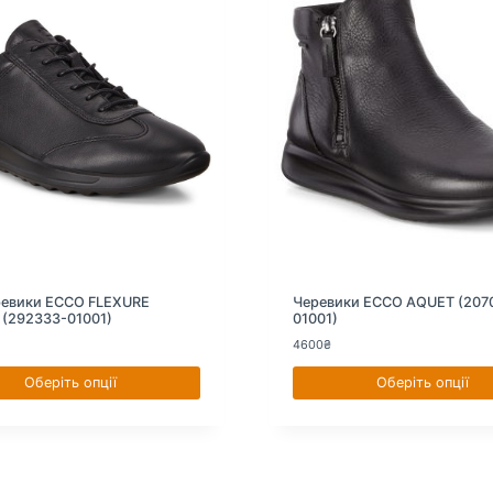
а
:
3
8
0
0
₴
.
ревики ECCO FLEXURE
Черевики ECCO AQUET (207
(292333-01001)
01001)
4600
₴
Оберіть опції
Оберіть опції