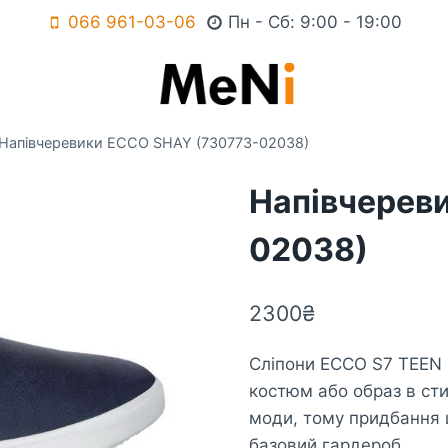
066 961-03-06
Пн - Сб: 9:00 - 19:00
Напівчеревики ECCO SHAY (730773-02038)
Напівчерев
02038)
2300
₴
Сліпони ECCO S7 TEEN 
костюм або образ в сти
моди, тому придбання 
базовий гардероб.