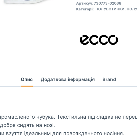
Артикул:
730773-02038
(730773-
Категорії:
ПОЛУБОТИНКИ
,
ПОЛУ
02038)
кількість
Опис
Додаткова інформація
Brand
промасленого нубука. Текстильна підкладка не переш
добре сидять на нозі.
и взуття ідеальним для повсякденного носіння.