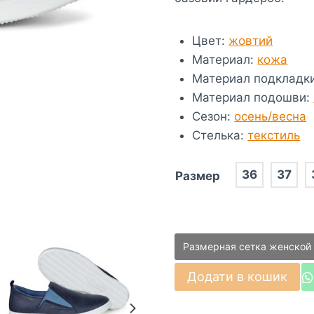
Цвет
:
жовтий
Материал
:
кожа
Материал подкладк
Материал подошви
:
Сезон
:
осень/весна
Стелька
:
текстиль
36
37
Размер
Размерная сетка женской
Напівчеревики
Додати в кошик
ECCO
SHAY