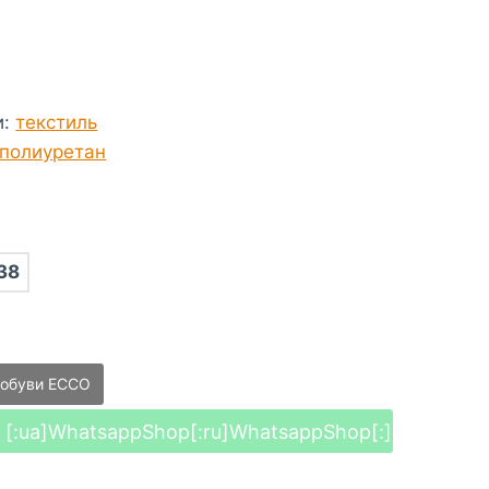
и
:
текстиль
полиуретан
38
 обуви ECCO
[:ua]WhatsappShop[:ru]WhatsappShop[:]