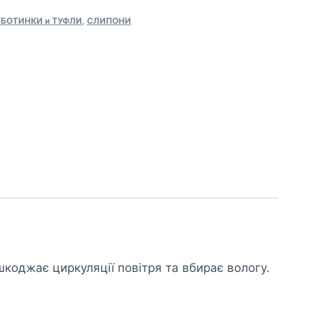
БОТИНКИ и ТУФЛИ
,
СЛИПОНИ
коджає циркуляції повітря та вбирає вологу.